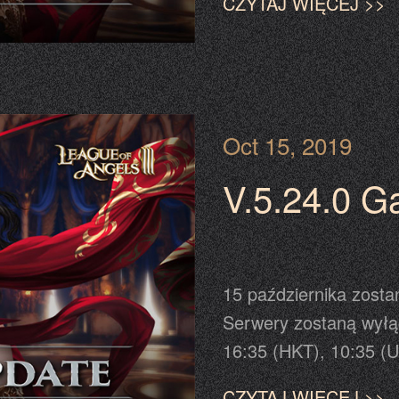
CZYTAJ WIĘCEJ >>
zakończenia procesu a
przed lub po czasie 
prosimy traktować pow
ostateczną informację. Czytaj dalej, aby uzyskać wię
szczegółów.
Oct 15, 2019
V.5.24.0 G
15 października zosta
Serwery zostaną wyłą
16:35 (HKT), 10:35 (U
Prosimy o odświeżeni
CZYTAJ WIĘCEJ >>