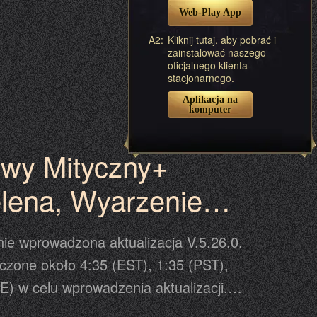
Web-Play App
acja może się odbyć przed lub po czasie
nogramie, dlatego prosimy traktować
A2:
Kliknij tutaj, aby pobrać i
zainstalować naszego
ające się w grze jako ostateczną
oficjalnego klienta
stacjonarnego.
Aplikacja na
komputer
wy Mityczny+
lena, Wyarzenie
Demon
nie wprowadzona aktualizacja V.5.26.0.
czone około 4:35 (EST), 1:35 (PST),
E) w celu wprowadzenia aktualizacji.
e strony celem zakończenia procesu