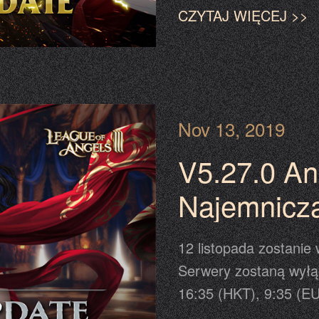
aktualizacji. Prosimy
CZYTAJ WIĘCEJ >>
procesu aktualizacji. 
czasie zaplanowanym 
traktować powiadomien
ostateczną informację
Nov 13, 2019
V5.27.0 An
Najemnicz
12 listopada zostanie
Serwery zostaną wyłą
16:35 (HKT), 9:35 (EU
Prosimy o odświeżeni