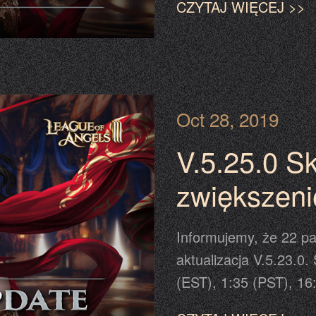
CZYTAJ WIĘCEJ >>
aktualizacji. Aktualiz
zaplanowanym w harmo
powiadomienie przewij
informację.
Oct 28, 2019
V.5.25.0 S
zwiększen
poziomu u
Informujemy, że 22 p
Wierzchowc
aktualizacja V.5.23.0
(EST), 1:35 (PST), 16
wprowadzenia aktualiz