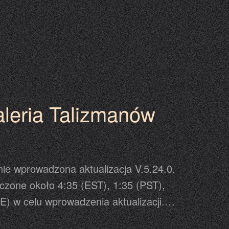
ktualizacji. Aktualizacja może się odbyć
zaplanowanym w harmonogramie, dlatego
iadomienie przewijające się w grze jako
cej
aleria Talizmanów
nie wprowadzona aktualizacja V.5.24.0.
czone około 4:35 (EST), 1:35 (PST),
E) w celu wprowadzenia aktualizacji.
e strony celem zakończenia procesu