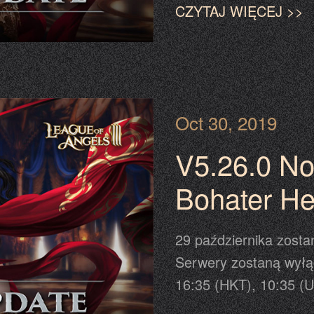
CZYTAJ WIĘCEJ >>
aktualizacji. Aktualiz
zaplanowanym w harmo
powiadomienie przewij
informację.
Oct 30, 2019
V5.26.0 No
Bohater He
Dyniowy 
29 października zosta
Serwery zostaną wyłą
16:35 (HKT), 10:35 (U
Prosimy o odświeżeni