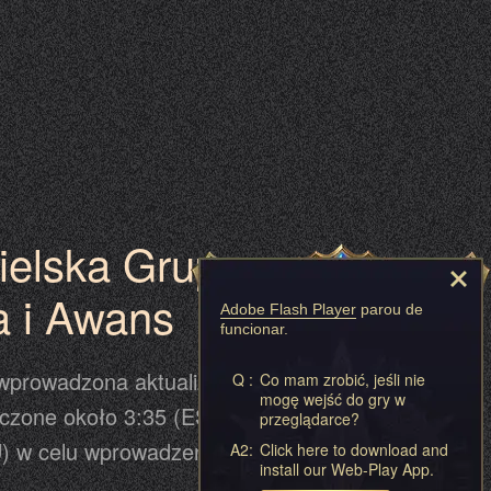
 o odświeżenie strony celem zakończenia
Aktualizacja może się odbyć przed lub po
w harmonogramie, dlatego prosimy
ie przewijające się w grze jako
.
ielska Grupa
a i Awans
Adobe Flash Player
parou de
funcionar.
 wprowadzona aktualizacja V5.27.0.
Q :
Co mam zrobić, jeśli nie
mogę wejść do gry w
czone około 3:35 (EST), 0:35 (PST),
przeglądarce?
) w celu wprowadzenia aktualizacji.
A2:
Click here to download and
install our Web-Play App.
e strony celem zakończenia procesu