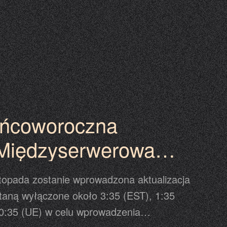
e strony celem zakończenia procesu
acja może się odbyć przed lub po czasie
nogramie, dlatego prosimy traktować
ające się w grze jako ostateczną
ońcoworoczna
 Międzyserwerowa
erów, Vivian oraz
stopada zostanie wprowadzona aktualizacja
 Przekucia
taną wyłączone około 3:35 (EST), 1:35
10:35 (UE) w celu wprowadzenia