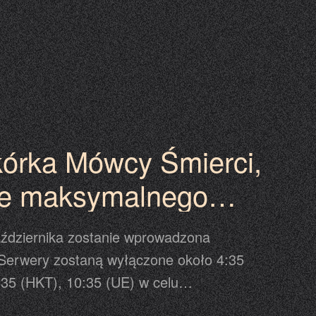
acja może się odbyć przed lub po czasie
nogramie, dlatego prosimy traktować
ające się w grze jako ostateczną
kórka Mówcy Śmierci,
ie maksymalnego
doskonalenia
aździernika zostanie wprowadzona
a i Skrzydeł
. Serwery zostaną wyłączone około 4:35
:35 (HKT), 10:35 (UE) w celu
acji. Prosimy o odświeżenie strony celem