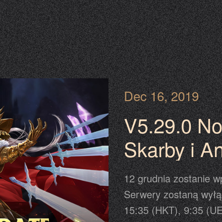
Dec 16, 2019
V5.29.0 No
Skarby i A
Reset Pie
12 grudnia zostanie w
Serwery zostaną wyłą
15:35 (HKT), 9:35 (UE