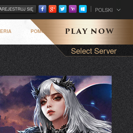
AREJESTRUJ SIĘ
POLSKI
ERIA
POMOC
Select Server