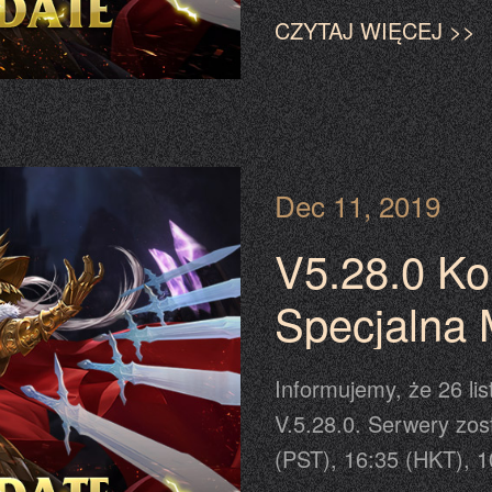
Prosimy o odświeżeni
CZYTAJ WIĘCEJ >>
aktualizacji. Aktualiz
zaplanowanym w harmo
powiadomienie przewij
informację.
Dec 11, 2019
V5.28.0 K
Specjalna
Liga Bohat
Informujemy, że 26 li
ulepszenie
V.5.28.0. Serwery zos
(PST), 16:35 (HKT), 