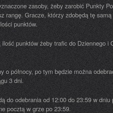
znaczone zasoby, żeby zarobić Punkty Pot
z rangę. Gracze, którzy zdobędą tę samą 
ilości punktów.
ilość punktów żeby trafic do Dziennego i
any o północy, po tym będzie można odebr
ągu 3 dni.
ą do odebrania od 12:00 do 23:59 w dni
e pocztą w grze po 23:59.