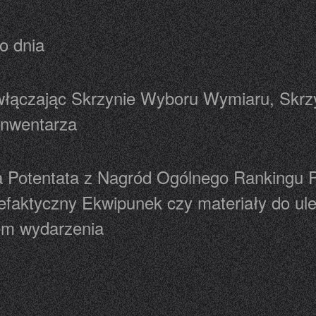
o dnia
 włączając Skrzynie Wyboru Wymiaru, Skrzy
Inwentarza
a Potentata z Nagród Ogólnego Rankingu P
efaktyczny Ekwipunek czy materiały do ul
em wydarzenia