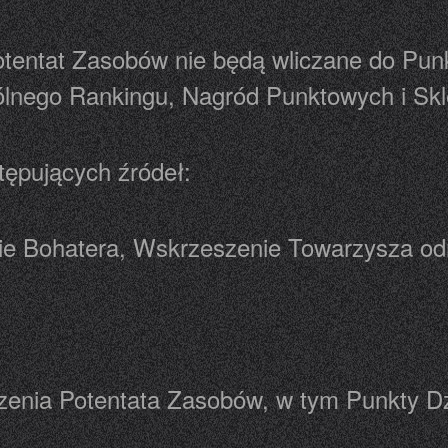
otentat Zasobów nie będą wliczane do Pun
lnego Rankingu, Nagród Punktowych i Skl
tępujących źródeł:
nie Bohatera, Wskrzeszenie Towarzysza o
zenia Potentata Zasobów, w tym Punkty D