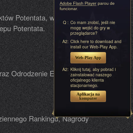
Adobe Flash Player
parou de
funcionar.
któw Potentata, w tym Punktów
Q :
Co mam zrobić, jeśli nie
epu Potentata.
mogę wejść do gry w
przeglądarce?
A2:
Click here to download and
install our Web-Play App.
Web-Play App
A2:
Kliknij tutaj, aby pobrać i
draz Odrodzenie Ekwipunku
zainstalować naszego
oficjalnego klienta
stacjonarnego.
Aplikacja na
komputer
ziennego Rankingu, Nagrody