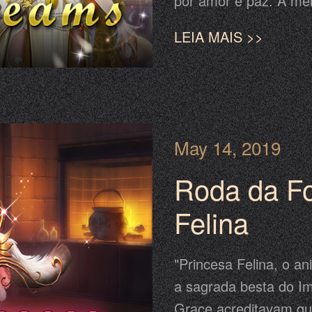
por amor e paz. A me
Vamos celebrar o Car
LEIA MAIS >>
maio, os jogadores p
Sonhos e o novo Com
Venha para ganhar rec
mais diversão na fest
May 14, 2019
Roda da F
Felina
"Princesa Felina, o an
a sagrada besta do I
Grace acreditavam que