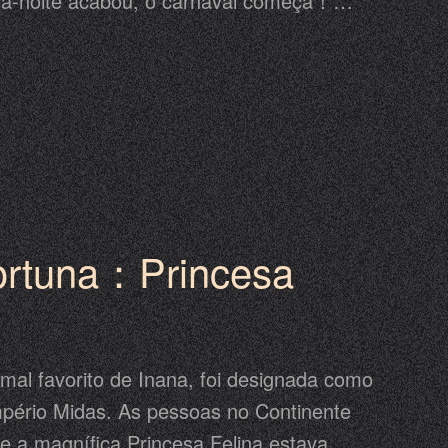
ia-noite acabou, o carnaval começa！
naval dos Anjos! De 8 de maio a 12 de
odem desbloquear os novos Roupas Doces
panheiro Lendário Falcão de Chama.
ompensas incríveis no jogo e explore
a de Carnaval de Anjo.
ortuna：Princesa
imal favorito de Inana, foi designada como
mpério Midas. As pessoas no Continente
 a magnífica Princesa Felina estava