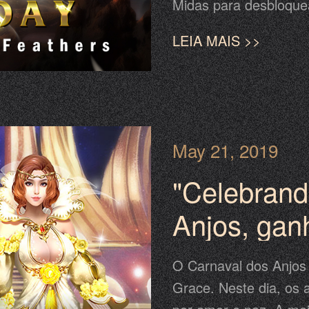
Midas para desbloque
19 de maio a 23 de m
LEIA MAIS >>
evento do Midas, não
asas poderosas para 
May 21, 2019
"Celebrand
Anjos, gan
acompanha
O Carnaval dos Anjos 
Grace. Neste dia, os 