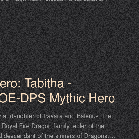
 por seus filhos. Gradualmente, Princesa
nou o símbolo do Dia do Midas. Venha se
 do Dia do Midas, mostre sua sorte na
inar algumas tarefas diárias para ganhar
oF e girar para grandes recompensas. De
io, esta é a melhor chance de ganhar a
onte Felino.
ro: Tabitha -
AOE-DPS Mythic Hero
ha, daughter of Pavara and Balerius, the
 Royal Fire Dragon family, elder of the
 descendant of the sinners of Dragons.