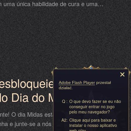
m uma única habilidade de cura e uma
m grupo, a Lunaria pode recuperar todos
ma enorme vantagem na batalha. O Lunaria
 Evento Heró em Destaque de 20 a 23 de
 chance de obter o Herói Místico de Curar
nto.
esbloqueie Asas
Adobe Flash Player
przestał
działać.
do Dia do Midas:
Q :
O que devo fazer se eu não
e
conseguir entrar no jogo
pelo meu navegador?
nte! O dia Midas está chegando ao
A2:
Clique aqui para baixar e
ha e junte-se a nós a Festa do Dia do
instalar o nosso aplicativo
web-play.