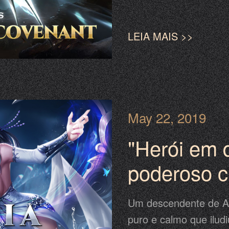
LEIA MAIS >>
May 22, 2019
"Herói em 
poderoso c
recuperaçã
Um descendente de A
puro e calmo que iludi