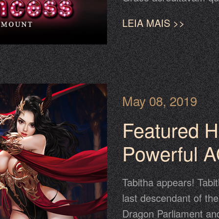
ligada ao amor da mãe
LEIA MAIS >>
Felina também se tor
juntar a nós na festa
Roda da Fortuna! Term
bilhetes de loteria W
14 de maio a 16 de ma
May 08, 2019
limitada Princesa do M
Featured He
Powerful 
Tabitha appears! Tabit
last descendant of the
Dragon Parliament and