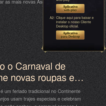
ar as mais novas Asas: Pena Suave! De
Aplicativo
aio, Pena Suave pode ser obtida no
web-play
 perca sua melhor chance de obter essas
A2:
Clique aqui para baixar e
instalar o nosso Cliente
aumentar seu PB!
Desktop oficial.
Aplicativo
para Desktop
o o Carnaval de
he novas roupas e
ntes!
é um feriado tradicional no Continente
anjos usam trajes especiais e celebram