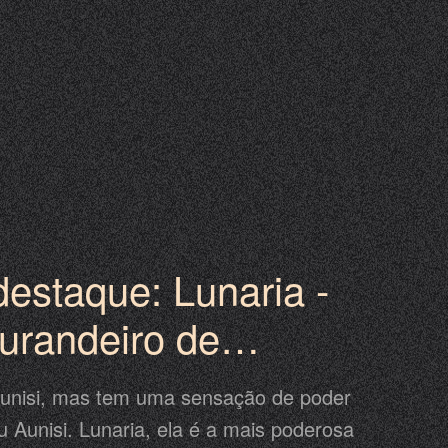
destaque: Lunaria -
urandeiro de
o de raiva
unisi, mas tem uma sensação de poder
u Aunisi. Lunaria, ela é a mais poderosa