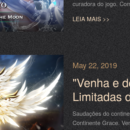
curadora do jogo. Co
habilidade de curar u
LEIA MAIS >>
os aliados e obter u
estará disponível no
maio. Esta é a melhor
com um grande desco
May 22, 2019
"Venha e d
Limitadas 
Pena Suav
Saudações do contine
Continente Grace. Ven