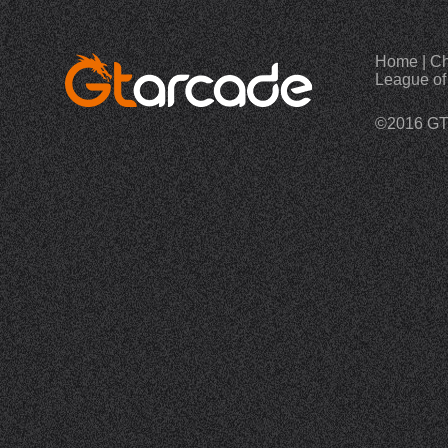
Home
|
Ch
League of
©2016 G