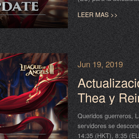
completar la actualiza
LEER MAS >>
posterior al calendari
desplazamiento en el 
continuación para más
Jun 19, 2019
Actualizaci
Thea y Rei
Queridos guerreros, L
servidores se descone
14:35 (HKT), 8:35 (EU)