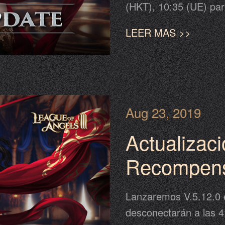
(HKT), 10:35 (UE) para
página para completar 
LEER MAS >>
estar adelantada o at
favor tome el anuncio
estándar. Consulte a 
Aug 23, 2019
Actualizac
Recompens
regalos en 
Lanzaremos V.5.12.0 el
lamentos y
desconectarán a las 4