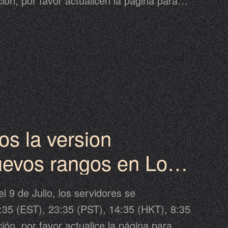
ción, por favor actualicen la página para
ción. La actualización puede ser anterior o
o propuesto, por favor tomen el anuncio de
juego como estándar. Revisen a
 detalles.
os la version
uevos rangos en Los
 y más materiales
 9 de Julio, los servidores se
dirse.
:35 (EST), 23:35 (PST), 14:35 (HKT), 8:35
ción, por favor actualice la página para