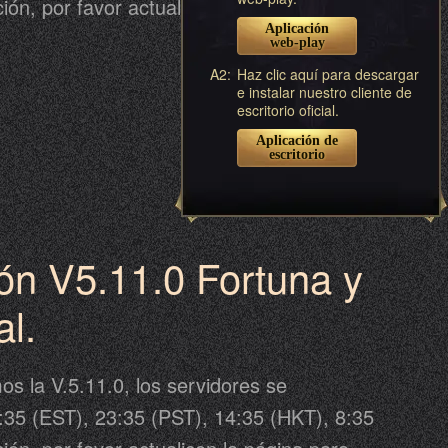
ción, por favor actualice la página para
Aplicación
ción. La actualización puede ser anterior o
web-play
o propuesto, por favor tome el anuncio de
A2:
Haz clic aquí para descargar
e instalar nuestro cliente de
juego como estándar. Revise a
escritorio oficial.
 detalles.
Aplicación de
escritorio
ión V5.11.0 Fortuna y
l.
mos la V.5.11.0, los servidores se
:35 (EST), 23:35 (PST), 14:35 (HKT), 8:35