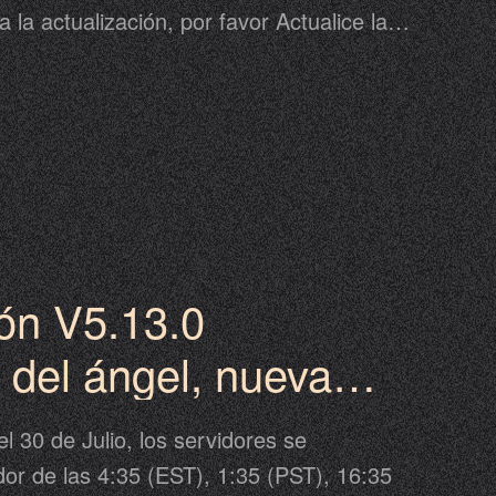
 la actualización, por favor Actualice la
la actualización. La actualización puede
rasada del cronograma propuesto, por
 de desplazamiento en el juego como
continuación para más detalles.
ión V5.13.0
 del ángel, nueva
liquia de la luna
 30 de Julio, los servidores se
dominio de la gracia
or de las 4:35 (EST), 1:35 (PST), 16:35