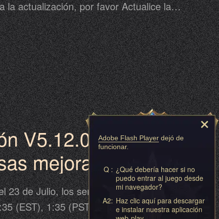
 la actualización, por favor Actualice la
la actualización. La actualización puede
rasada del cronograma propuesto, por
 de desplazamiento en el juego como
continuación para más detalles.
ión V5.12.0
Adobe Flash Player
dejó de
funcionar.
as mejoradas para
Q :
¿Qué debería hacer si no
línea, Puerta de los
puedo entrar al juego desde
mi navegador?
 23 de Julio, los servidores se
 Misiones semanales.
A2:
Haz clic aquí para descargar
:35 (EST), 1:35 (PST), 16:35 (HKT), 10:35
e instalar nuestra aplicación
web-play.