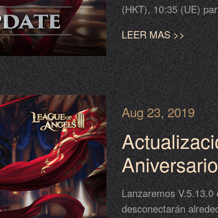
(HKT), 10:35 (UE) para
página para completar 
LEER MAS >>
estar adelantada o at
favor tome el anuncio
estándar. Consulte a 
Aug 23, 2019
Actualizac
Aniversario
clave de re
Lanzaremos V.5.13.0 el
creciente, 
desconectarán alreded