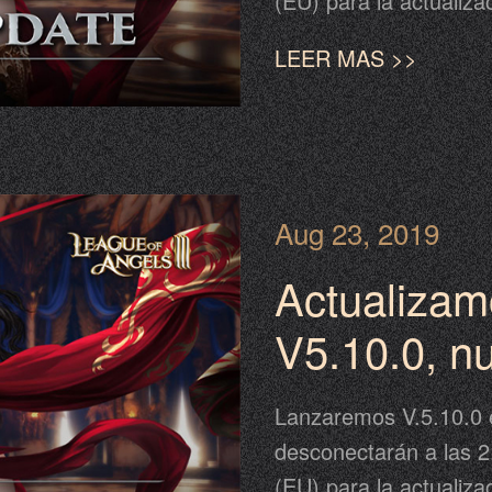
(EU) para la actualiza
completar la actualiza
LEER MAS >>
posterior al calendari
desplazamiento en el 
continuación para más
Aug 23, 2019
Actualizam
V5.10.0, n
Luminarios
Lanzaremos V.5.10.0 el
pueden fun
desconectarán a las 2
(EU) para la actualiza