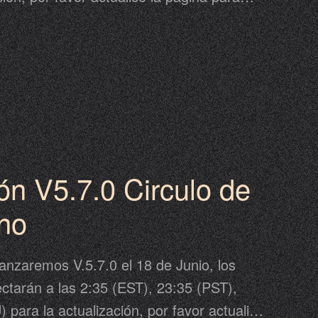
ción. La actualización puede ser anterior o
o propuesto, por favor tome el anuncio de
juego como estándar. Revise a
 detalles.
ón V5.7.0 Circulo de
no
anzaremos V.5.7.0 el 18 de Junio, los
ctarán a las 2:35 (EST), 23:35 (PST),
 para la actualización, por favor actualice