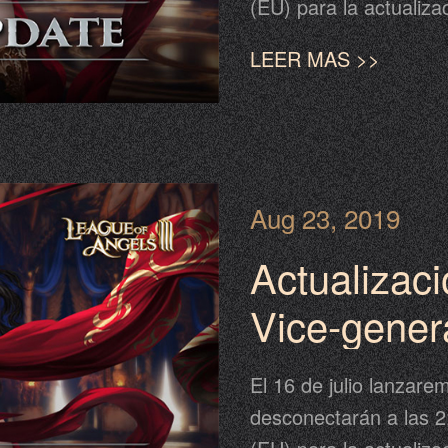
(EU) para la actualiza
completar la actualiza
LEER MAS >>
posterior al calendari
desplazamiento en el 
continuación para más
Aug 23, 2019
Actualizac
Vice-genera
El 16 de julio lanzare
desconectarán a las 2