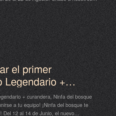
tada y aumente 140K de CB.
ar el primer
 Legendario +
 Ninfa del bosque
endario + curandera, Ninfa del bosque
irse a tu equipo! ¡Ninfa del bosque te
 Del 12 al 14 de Junio, el nuevo