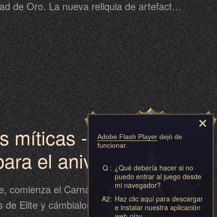
ad de Oro. La nueva reliquia de artefactos
os tipos, se puede obtener del 9 al 11 de
s míticas - Canción
Adobe Flash Player
dejó de
funcionar.
para el aniversario
Q :
¿Qué debería hacer si no
puedo entrar al juego desde
mi navegador?
e, comienza el Carnaval！ ¡Recoge
A2:
Haz clic aquí para descargar
 de Elite y cámbialos por ricas
e instalar nuestra aplicación
web-play.