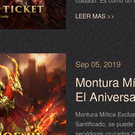
cuidado. Es como un e
realmente agradables,
LEER MAS >>
evento y demuestra tu
Sep 05, 2019
Montura Mí
El Aniversa
Santificado
Montura Mítica Exclusi
Santificado, se puede 
servidores cruzados d