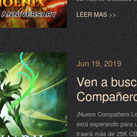
gane la Montura limi
LEER MAS >>
Jun 19, 2019
Ven a busc
Compañero
curandera,
¡Nuevo Compañero Leg
está esperando para un
traerá más de 25K CB!