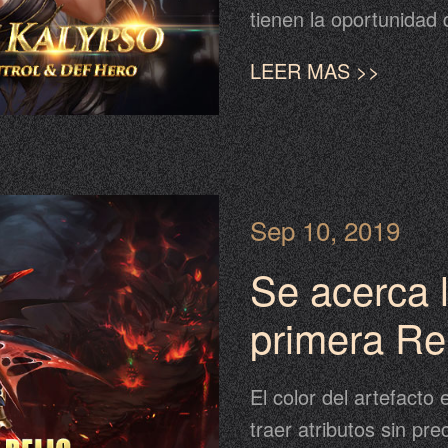
tienen la oportunidad 
9 de octubre en el ev
LEER MAS >>
Sep 10, 2019
Se acerca 
primera Rel
Rencor ant
El color del artefacto
traer atributos sin p