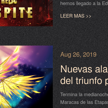
hemos llegado a la Ed
beneficiada de todos l
LEER MAS >>
Septiembre.
Aug 26, 2019
Nuevas ala
del triunfo 
Termina la medianoch
Maracas de las Etapas