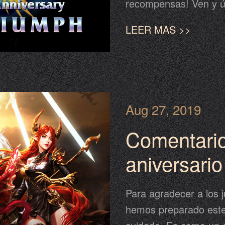
recompensas! Ven y ún
del Carnaval comenzar
LEER MAS >>
Aug 27, 2019
Comentario
aniversario
Angels Cap
Para agradecer a los 
hemos preparado este