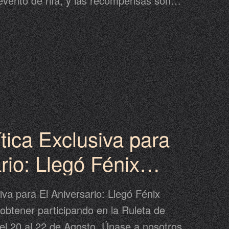
vento de rifa, y las recompensas son
 ¡así que deja de esperar, únete a este
 suerte!
tica Exclusiva para
rio: Llegó Fénix
va para El Aniversario: Llegó Fénix
obtener participando en la Ruleta de
el 20 al 22 de Agosto. Únase a nosotros y