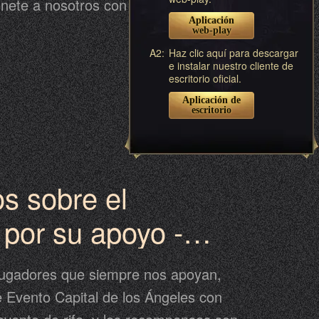
ete a nosotros con tus amigos, la fiesta
Aplicación
á del 26 de Agosto al 30 de Agosto.
web-play
A2:
Haz clic aquí para descargar
e instalar nuestro cliente de
escritorio oficial.
Aplicación de
escritorio
s sobre el
 por su apoyo -
ital S1
jugadores que siempre nos apoyan,
 Evento Capital de los Ángeles con