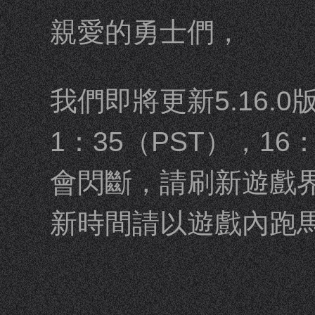
親愛的勇士們，
我們即將更新5.16.0
1：35（PST），16
會閃斷，請刷新遊戲
新時間請以遊戲內跑