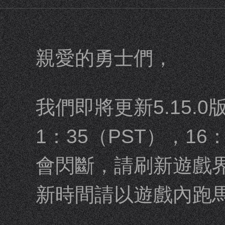
親愛的勇士們，
我們即將更新5.15.0
1：35（PST），16
會閃斷，請刷新遊戲
新時間請以遊戲內跑