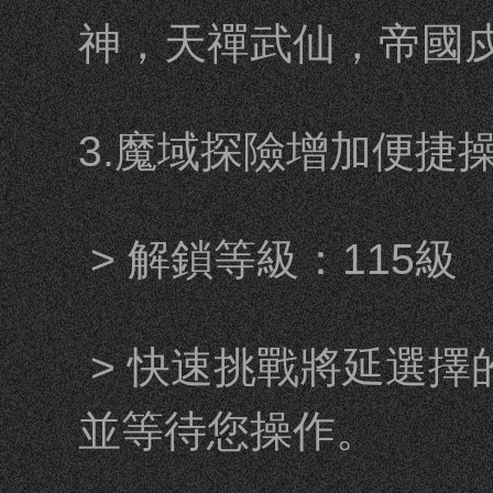
神，天禪武仙，帝國
3.魔域探險增加便捷
> 解鎖等級：115級
> 快速挑戰將延選
並等待您操作。