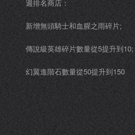
週排名商店：
新增無頭騎士和血腥之雨碎片;
傳說級英雄碎片數量從5提升到10;
幻翼進階石數量從50提升到150