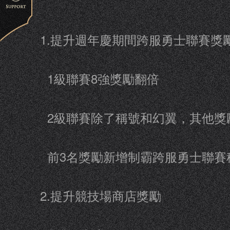
1.提升週年慶期間跨服勇士聯賽獎
1級聯賽8強獎勵翻倍
2級聯賽除了稱號和幻翼，其他獎
前3名獎勵新增制霸跨服勇士聯賽
2.提升競技場商店獎勵