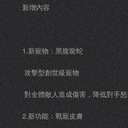
新增內容
1.新寵物：黑腹龍蛇
攻擊型創世級寵物
對全體敵人造成傷害，降低對手怒
2.新功能：戰寵皮膚