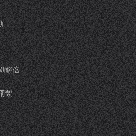
勵
勵翻倍
稱號