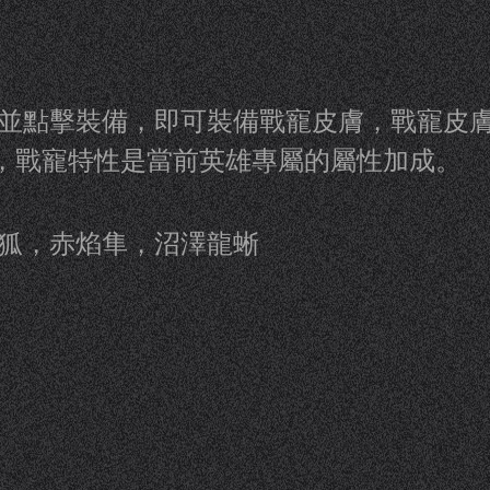
並點擊裝備，即可裝備戰寵皮膚，戰寵皮
，戰寵特性是當前英雄專屬的屬性加成。
狐，赤焰隼，沼澤龍蜥