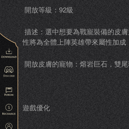
開放等級：92級
描述：選中想要為戰寵裝備的皮膚
性將為全體上陣英雄帶來屬性加成
開放皮膚的寵物：熔岩巨石，雙尾
遊戲優化