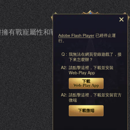
膚擁有戰寵屬性和戰寵特性，戰寵屬
Adobe Flash Player
已經停止運
行。
Q :
我無法在網頁登錄遊戲了，接
下來怎麼辦？
A2:
請點擊這裡，下載並安裝
Web-Play App
下載
Web-Play App
A2:
請點擊這裡，下載並安裝官方
微端
下載微端