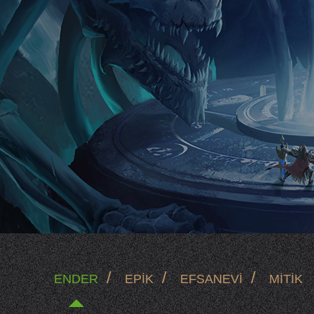
/
/
/
ENDER
EPİK
EFSANEVİ
MİTİK