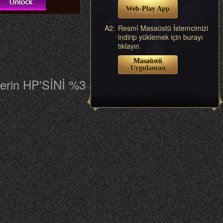
Web-Play App
A2:
Resmî Masaüstü İstemcimizi
indirip yüklemek için burayı
tıklayın.
Masaüstü
Uygulaması
lerin HP'SİNİ %3 artırabilir!