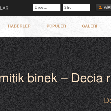
NLAR
GİR
HABERLER
POPÜLER
GALERİ
 mitik binek – Decia r
D