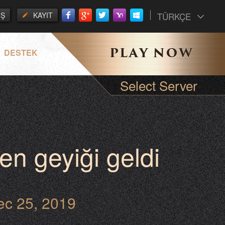
İŞ
KAYIT
TÜRKÇE
DESTEK
Select Server
en geyiği geldi
ec 25, 2019