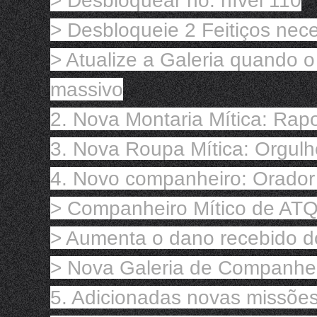
> Desbloquear no: nível 110

> Desbloqueie 2 Feitiços neces
> Atualize a Galeria quando o 
massivo

2. Nova Montaria Mítica: Rapo
3. Nova Roupa Mítica: Orgulho 
4. Novo companheiro: Orador 
> Companheiro Mítico de ATQ
> Aumenta o dano recebido do
> Nova Galeria de Companheir
5. Adicionadas novas missões 