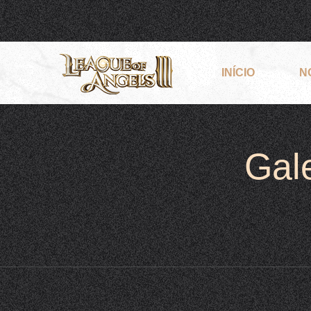
INÍCIO
N
Gale