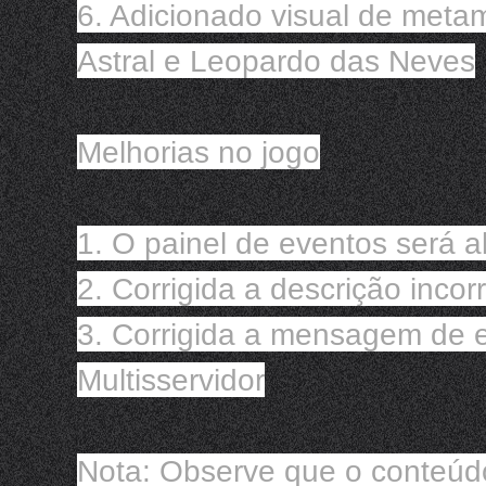
6. Adicionado visual de met
Astral e Leopardo das Neves

Melhorias no jogo

1. O painel de eventos será 
2. Corrigida a descrição incorr
3. Corrigida a mensagem de er
Multisservidor

Nota: Observe que o conteúdo