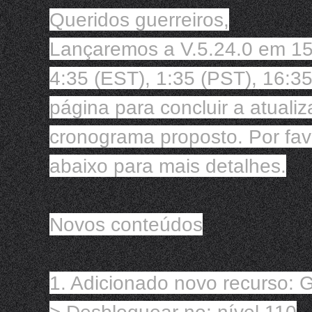
Queridos guerreiros,

Lançaremos a V.5.24.0 em 15 
4:35 (EST), 1:35 (PST), 16:35 
página para concluir a atuali
cronograma proposto. Por fav
abaixo para mais detalhes.

Novos conteúdos

1. Adicionado novo recurso: Ga