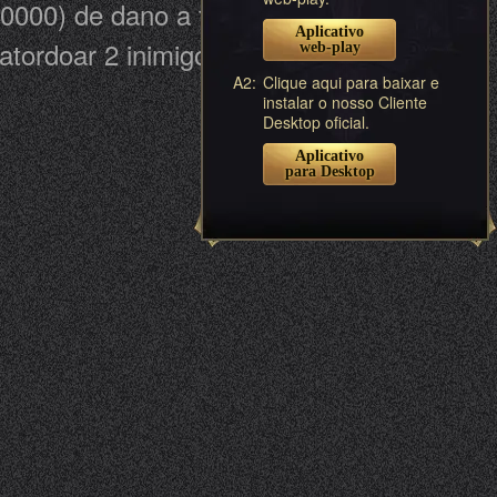
000) de dano a todos os inimigos.
Aplicativo
tordoar 2 inimigos por 2 rodadas.
web-play
A2:
Clique aqui para baixar e
instalar o nosso Cliente
Desktop oficial.
Aplicativo
para Desktop