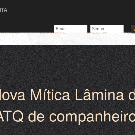
NTA
OTÍCIAS
DESTAQUE
GALERIA
SU
ova Mítica Lâmina 
ATQ de companheiro