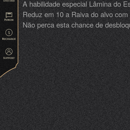
A habilidade especial Lâmina do 
Reduz em 10 a Raiva do alvo com 
Não perca esta chance de desbloq