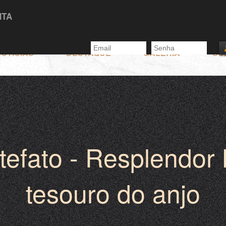
NTA
OTÍCIAS
DESTAQUE
GALERIA
SU
rtefato - Resplendo
tesouro do anjo