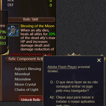
Adobe Flash Player
przestał
działać.
Q :
O que devo fazer se eu não
conseguir entrar no jogo
pelo meu navegador?
A2:
Clique aqui para baixar e
instalar o nosso aplicativo
web-play.