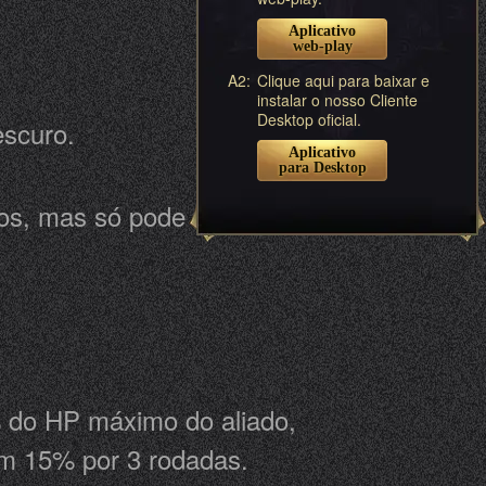
Aplicativo
web-play
A2:
Clique aqui para baixar e
instalar o nosso Cliente
Desktop oficial.
escuro.
Aplicativo
para Desktop
os, mas só pode ser exercido por
% do HP máximo do aliado,
em 15% por 3 rodadas.