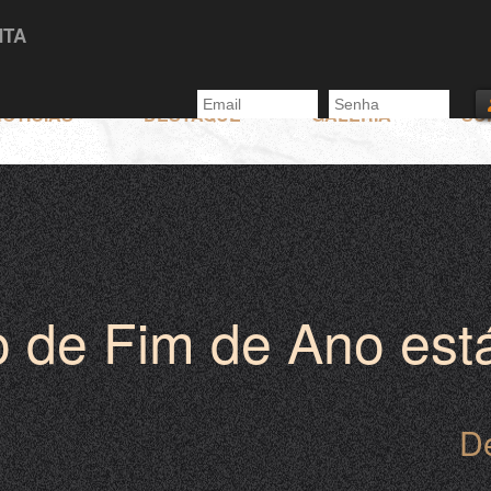
NTA
OTÍCIAS
DESTAQUE
GALERIA
SU
o de Fim de Ano est
D