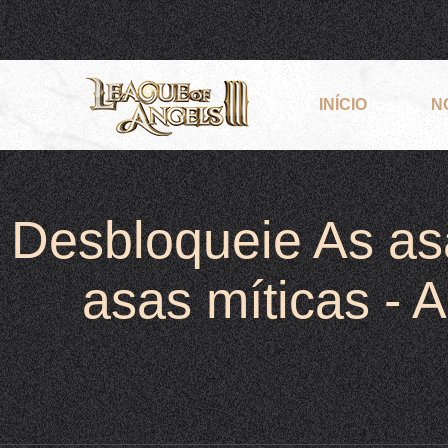
INÍCIO
N
Desbloqueie As asa
asas míticas - 