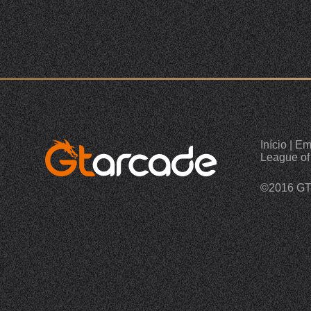
Início
|
Em
League of
©2016 G