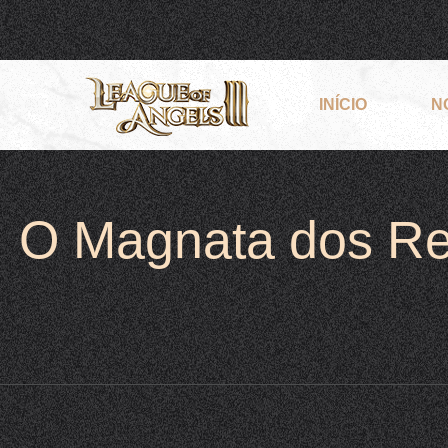
INÍCIO
N
O Magnata dos Rec