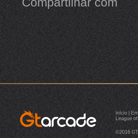
Compartilhar com
Início
|
Em
League of
©2016 G