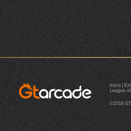
Início
|
Em
League of
©2016 G