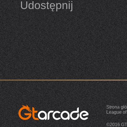
Udostępnij
Strona gł
League of
©2016 G