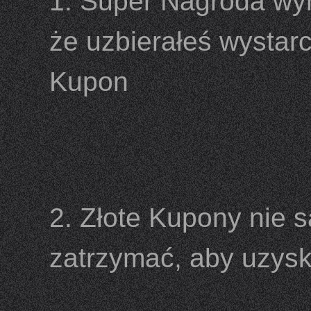
1. Super Nagroda wy
że uzbierałeś wystarc
Kupon
2. Złote Kupony nie 
zatrzymać, aby uzys