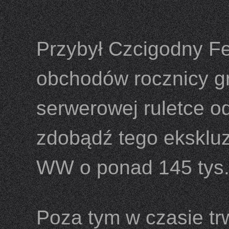
Przybył Czcigodny Fe
obchodów rocznicy g
serwerowej ruletce o
zdobądź tego eksklu
WW o ponad 145 tys
Poza tym w czasie t