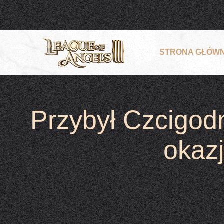
STRONA GŁÓW
Przybył Czcigodn
okazj