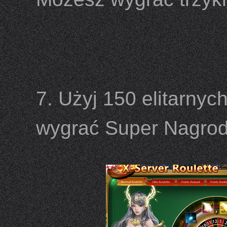
7. Użyj 150 elitarnyc
wygrać Super Nagrod