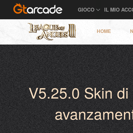
GIOCO
IL MIO AC
HOME
N
V5.25.0 Skin di 
avanzament