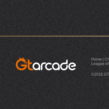
Home
|
Ch
League of
©2016 G