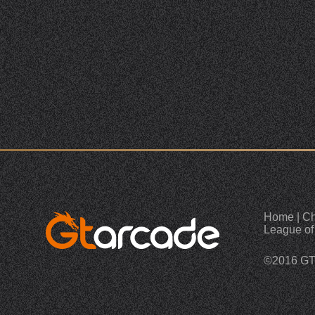
Home
|
Ch
League of
©2016 G