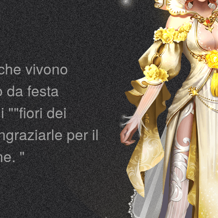
 che vivono
o da festa
 ""fiori dei
ngraziarle per il
e. "