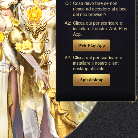
Q :
Cosa devo fare se non
riesco ad accedere al gioco
dal mio browser?
A2:
Clicca qui per scaricare e
installare il nostro Web-Play
App.
Web-Play App
A2:
Clicca qui per scaricare e
installare il nostro client
desktop ufficiale.
App desktop