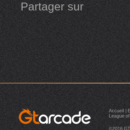
Partager sur
Accueil
|
E
League of
©2016 G