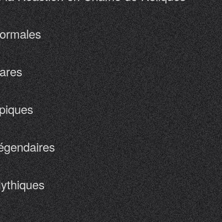
Normales
Rares
Epiques
Légendaires
Mythiques