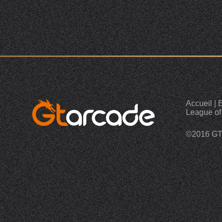
Accueil
|
E
League of
©2016 G