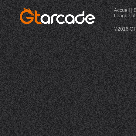
Accueil
|
E
League of
©2016 G