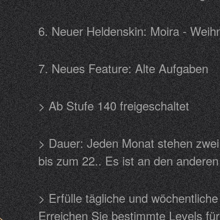
6. Neuer Heldenskin: Moira - W
7. Neues Feature: Alte Aufgabe
> Ab Stufe 140 freigeschaltet
> Dauer: Jeden Monat stehen zwei
bis zum 22.. Es ist an den ander
> Erfülle tägliche und wöchentlich
Erreichen Sie bestimmte Levels fü