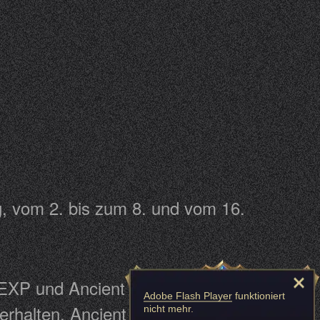
, vom 2. bis zum 8. und vom 16.
 EXP und Ancient zu erhalten.
Adobe Flash Player
funktioniert
 erhalten. Ancient Keys können
nicht mehr.