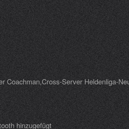
r
ndeer Coachman,Cross-Server Heldenliga-N
e
ontooth hinzugefügt