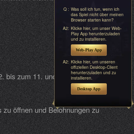
Q :
Was soll ich tun, wenn ich
das Spiel nicht über meinen
Browser starten kann?
A2:
Klicke hier, um unser Web-
Play App herunterzuladen
und zu installieren.
Web-Play App
A2:
Klicke hier, um unseren
offiziellen Desktop-Client
herunterzuladen und zu
2. bis zum 11. und vom 16. bis zum
installieren.
Desktop App
ts zu öffnen und Belohnungen zu