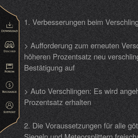
1. Verbesserungen beim Verschl
> Aufforderung zum erneuten Versc
höheren Prozentsatz neu verschlin
Bestätigung auf
> Auto Verschlingen: Es wird ange
Prozentsatz erhalten
2. Die Voraussetzungen für alle gö
Siegeln und Meteorsplittern frei