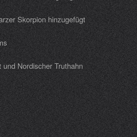
warzer Skorpion hinzugefügt
Ruhms
kett und Nordischer Truthahn