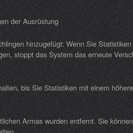
ingen der Ausrüstung
hlingen hinzugefügt: Wenn Sie Statistike
gen, stoppt das System das erneute Versch
halten, bis Sie Statistiken mit einem höhe
ttlichen Armas wurden entfernt. Sie könne
schalten