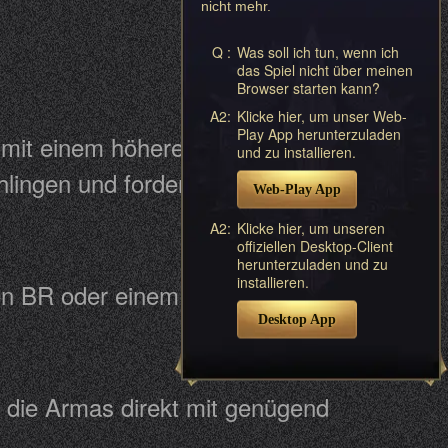
nicht mehr.
Q :
Was soll ich tun, wenn ich
das Spiel nicht über meinen
Browser starten kann?
A2:
Klicke hier, um unser Web-
Play App herunterzuladen
n mit einem höheren BR oder einem
und zu installieren.
lingen und fordert Sie zur
Web-Play App
A2:
Klicke hier, um unseren
offiziellen Desktop-Client
herunterzuladen und zu
installieren.
ren BR oder einem höheren
Desktop App
n die Armas direkt mit genügend