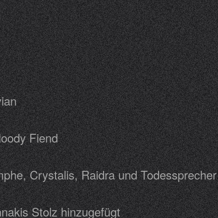
Vivian
d Bloody Fiend
mphe, Crystalis, Raidra und Todessprech
nnakis Stolz hinzugefügt