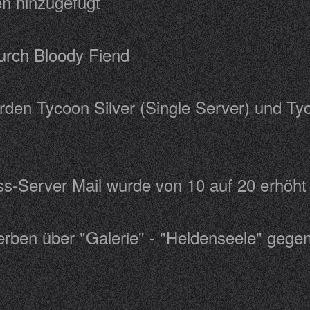
oken hinzugefügt
 durch Bloody Fiend
en Tycoon Silver (Single Server) und Tyco
ross-Server Mail wurde von 10 auf 20 erh
herben über "Galerie" - "Heldenseele" ge