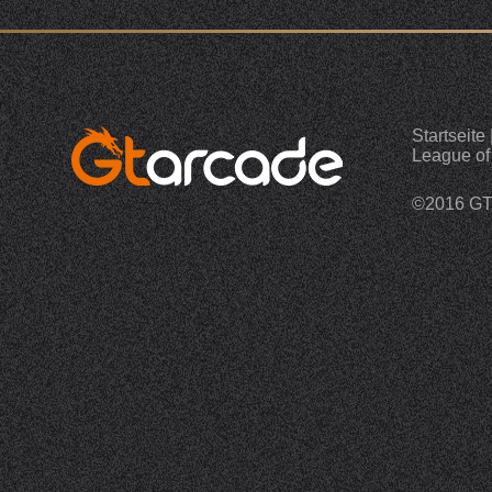
Startseite
League of
©2016 G