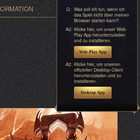
FORMATION
Q :
Was soll ich tun, wenn ich
das Spiel nicht über meinen
Browser starten kann?
A2:
Klicke hier, um unser Web-
Play App herunterzuladen
und zu installieren.
Web-Play App
A2:
Klicke hier, um unseren
offiziellen Desktop-Client
herunterzuladen und zu
installieren.
Desktop App