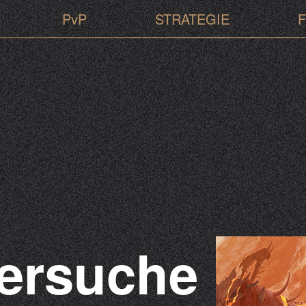
PvP
STRATEGIE
lersuche