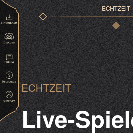
ECHTZEIT
ECHTZEIT
Live-Spie