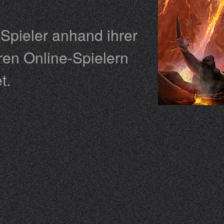
Spieler anhand ihrer
ren Online-Spielern
t.