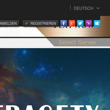
DEUTSCH
ANMELDEN
REGISTRIEREN
ERIE
UNTERSTUETZUNG
Select Server