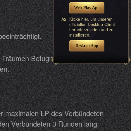
Web-Play App
A2:
Klicke hier, um unseren
offiziellen Desktop-Client
herunterzuladen und zu
t beeinträchtigt.
installieren.
Desktop App
n Träumen Befugnisse, die jedoch
erden.
der maximalen LP des Verbündeten
nden Verbündeten 3 Runden lang