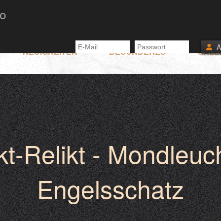
TO
NEUIGKEITEN
BESONDERES
GALL
kt-Relikt - Mondleuc
Engelsschatz