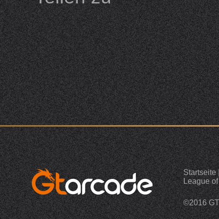
Startseite
League of
©2016 G