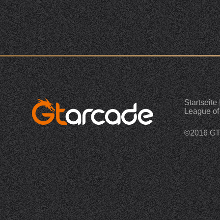
Startseite
League of
©2016 G