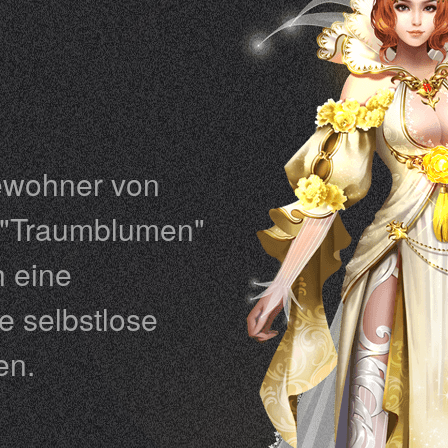
ewohner von
s "Traumblumen"
h eine
e selbstlose
en.